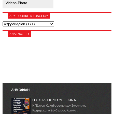
Videos-Photo
ΑΡΧΕΙΟΘΗΚΗ ΙΣΤΟΛΟΓΙΟΥ
ΑΝΑΓΝΏΣΤΕΣ
ΔΗΜΟΦΙΛΗ
Η ΣΧΟΛΗ ΚΡΙΤΩΝ ΞΕΚΙΝΑ.......
Η Ένωση Καλαθοσφαιρικών Σωματείων
Κρήτης και ο Σύνδεσμος Κριτών ...