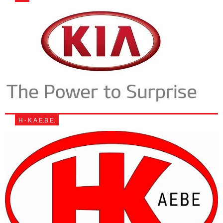
Η - Κ Α.Ε.Β.Ε.