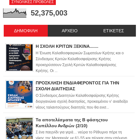
ΣΥΝΟΛΙΚΕΣ ΠΡΟΒΟΛΕΣ
52,375,003
ΔΗΜΟΦΙΛΗ
ΑΡΧΕΙΟ
ΕΤΙΚΕΤΕΣ
Η ΣΧΟΛΗ ΚΡΙΤΩΝ ΞΕΚΙΝΑ.......
Η Ένωση Καλαθοσφαιρικών Σωματείων Κρήτης και ο
Σύνδεσμος Κριτών Καλαθοσφαίρισης Κρήτης
προκηρύσσουν Σχολή Κριτών Καλαθοσφαίρισης
Κρήτης. Οι ...
ΠΡΟΣΚΛΗΣΗ ΕΝΔΙΑΦΕΡΟΝΤΟΣ ΓΙΑ ΤΗΝ
ΣΧΟΛΗ ΔΙΑΙΤΗΣΙΑΣ
Ο Σύνδεσμος Διαιτητών Καλαθοσφαίρισης Κρήτης
διοργανώνει σχολή διαιτησίας, προκειμένου ν’ αναδείξει
νέους ταλαντούχους διαιτητές που θα ενισ...
Τα αποτελέσματα της Β φάσηςτου
Κυπέλλου Ανδρών (2/10)
Σ ένα παιχνίδι για γερά… νεύρα το Ρέθυμνο πήρε τη
νίκης της Μεσσαράς με 61-55 και πέρασε στην επόμενη