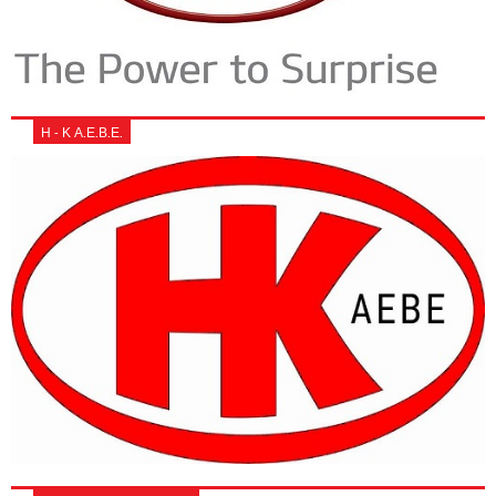
Η - Κ Α.Ε.Β.Ε.