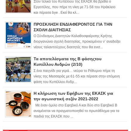
Στον τελικό του Κυπέλλου της ΕΚΑΣΚ θα βρεθεί ο
Εργοτέλης, που πήρε τη νίκη με 71-58 του Ηράκλειο
και πέρασα bye . Εκεί θα κλ...
ΠΡΟΣΚΛΗΣΗ ΕΝΔΙΑΦΕΡΟΝΤΟΣ ΓΙΑ ΤΗΝ
ΣΧΟΛΗ ΔΙΑΙΤΗΣΙΑΣ
Ο Σύνδεσμος Διαιτητών Καλαθοσφαίρισης Κρήτης
διοργανώνει σχολή διαιτησίας, προκειμένου ν’ αναδείξει
νέους ταλαντούχους διαιτητές που θα ενισ...
Τα αποτελέσματα της Β φάσηςτου
Κυπέλλου Ανδρών (2/10)
Σ ένα παιχνίδι για γερά… νεύρα το Ρέθυμνο πήρε τη
νίκης της Μεσσαράς με 61-55 και πέρασε στην επόμενη
φάση του Κυπέλλου Ανδρ...
Η κλήρωση των Εφήβων της ΕΚΑΣΚ για
την αγωνιστική σεζόν 2021-2022
Με έναν όμιλο στο Εφηβικό Α και δύο στο Εφηβικό Β
αναμένεται να πραγματοποιηθεί το πρωτάθλημα για τα
παιδιά της ΕΚΑΣΚ που ...