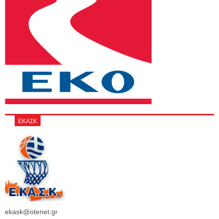
ΕΚΑΣΚ
ekask@otenet.gr