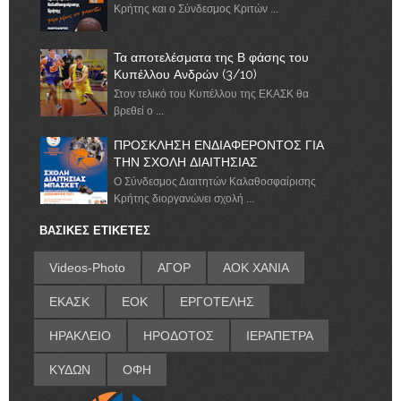
Κρήτης και ο Σύνδεσμος Κριτών ...
Τα αποτελέσματα της Β φάσης του
Κυπέλλου Ανδρών (3/10)
Στον τελικό του Κυπέλλου της ΕΚΑΣΚ θα
βρεθεί ο ...
ΠΡΟΣΚΛΗΣΗ ΕΝΔΙΑΦΕΡΟΝΤΟΣ ΓΙΑ
ΤΗΝ ΣΧΟΛΗ ΔΙΑΙΤΗΣΙΑΣ
Ο Σύνδεσμος Διαιτητών Καλαθοσφαίρισης
Κρήτης διοργανώνει σχολή ...
ΒΑΣΙΚΕΣ ΕΤΙΚΕΤΕΣ
Videos-Photo
ΑΓΟΡ
ΑΟΚ ΧΑΝΙΑ
ΕΚΑΣΚ
ΕΟΚ
ΕΡΓΟΤΕΛΗΣ
ΗΡΑΚΛΕΙΟ
ΗΡΟΔΟΤΟΣ
ΙΕΡΑΠΕΤΡΑ
ΚΥΔΩΝ
ΟΦΗ