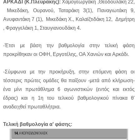
ΑΡΚΑΔΙ (Κ.Πλευράκης):
Χαμογεωργάκη ,Θεοδουλάκη 22,
Μικεδάκη, Ουρανού, Ταταράκη 3(1), Παναγιωτάκη 9,
Ανυφαντάκη 7 (1), Μικεδάκη Χ., Καλαϊζτιδάκη 12, Δημήτρη
, Φραγγελάκη 1, Σταυγιανουδάκη 4.
-Έτσι με βάση την βαθμολογία στην τελική φάση
προκρίθηκαν οι ΟΦΗ, Εργοτέλης, ΟΑ Χανιών και Αρκάδι.
-Σύμφωνα με την προκήρυξη, στην επόμενη φάση οι
τέσσερις πρώτες ομάδες θα παίξουν -μετά από κλήρωση-
ένα μίνι πρωτάθλημα 6 αγωνιστικών (εντός και εκτός
έδρας) και η 1η του τελικού βαθμολογικού πίνακα θ'
αναδειχθεί πρωταθλήτρια.
Τελική βαθμολογία α' φάσης: