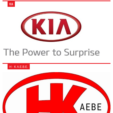
KIA
Η - Κ Α.Ε.Β.Ε.