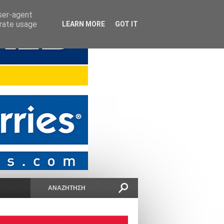
user-agent
erate usage
LEARN MORE
GOT IT