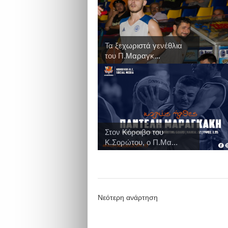
Τα ξεχωριστά γενέθλια
του Π.Μαραγκ...
Στον Κόροιβο του
Κ.Σορώτου, ο Π.Μα...
Νεότερη ανάρτηση