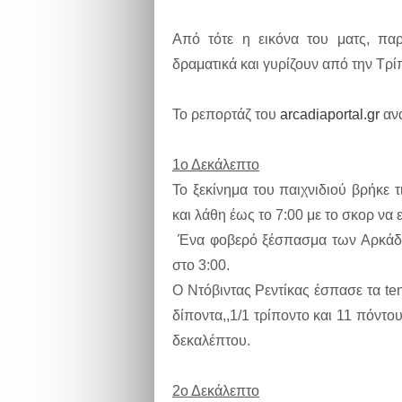
Από τότε η εικόνα του ματς, παρ
δραματικά και γυρίζουν από την Τρίπ
Το ρεπορτάζ του
arcadiaportal.gr
ανα
1ο Δεκάλεπτο
Το ξεκίνημα του παιχνιδιού βρήκε 
και λάθη έως το 7:00 με το σκορ να 
Ένα φοβερό ξέσπασμα των Αρκάδων
στο 3:00.
Ο Ντόβιντας Ρεντίκας έσπασε τα ten
δίποντα,,1/1 τρίποντο και 11 πόντο
δεκαλέπτου.
2ο Δεκάλεπτο