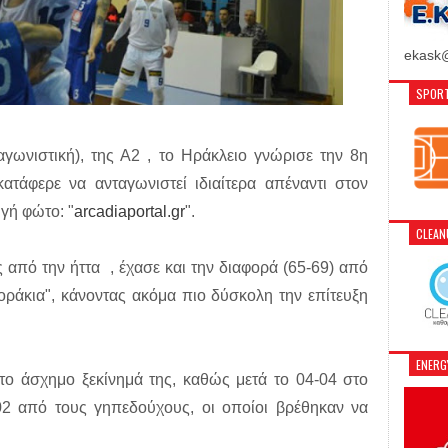
ekask@
SPORT
αγωνιστική), της Α2 , το Ηράκλειο γνώρισε την 8η
ατάφερε να ανταγωνιστεί ιδιαίτερα απέναντι στον
γή φώτο: "
arcadiaportal.gr
".
CLEA
από την ήττα , έχασε και την διαφορά (65-69) από
οράκια", κάνοντας ακόμα πιο δύσκολη την επίτευξη
ENER
το άσχημο ξεκίνημά της, καθώς μετά το 04-04 στο
02 από τους γηπεδούχους, οι οποίοι βρέθηκαν να