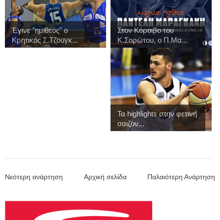
Έγινε "ημίθεος" ο
Στον Κόροιβο του
Κρητικός Σ.Τζουγκ...
Κ.Σορώτου, ο Π.Μα...
Τα highlights στην φετινή
σαιζόν...
Νεότερη ανάρτηση
Αρχική σελίδα
Παλαιότερη Ανάρτηση