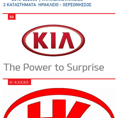
KIA
Η - Κ Α.Ε.Β.Ε.