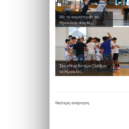
Με το «αριστερό» το
Ηράκλειο στα τε...
Στo «final-6» των Παίδων
το Ηράκλει...
Νεότερη ανάρτηση