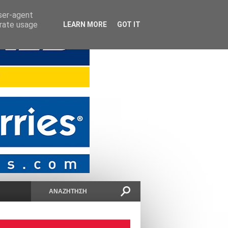
user-agent
erate usage
LEARN MORE
GOT IT