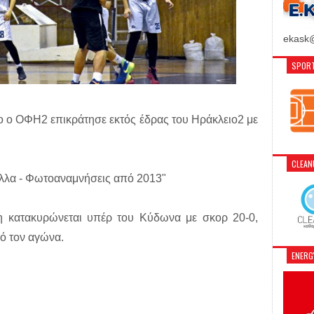
ekask@
SPORT
ο ο ΟΦΗ2 επικράτησε εκτός έδρας του Ηράκλειο2 με
CLEA
άλλα - Φωτοαναμνήσεις από 2013"
 κατακυρώνεται υπέρ του Κύδωνα με σκορ 20-0,
ό τον αγώνα.
ENER