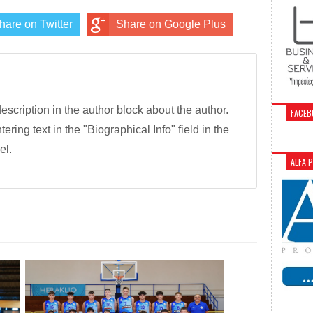
hare on Twitter
Share on Google Plus
description in the author block about the author.
FACEB
tering text in the "Biographical Info" field in the
el.
ALFA 