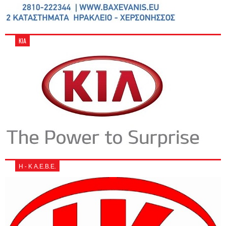
KIA
Η - Κ Α.Ε.Β.Ε.