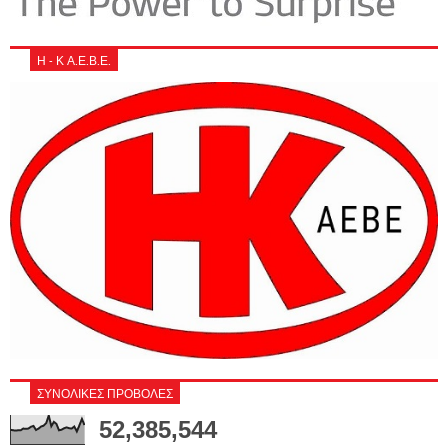
Η - Κ Α.Ε.Β.Ε.
ΣΥΝΟΛΙΚΕΣ ΠΡΟΒΟΛΕΣ
52,385,544