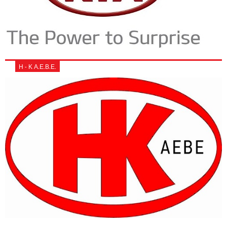
Η - Κ Α.Ε.Β.Ε.