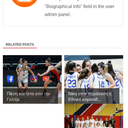
"Biographical Info" field in the user
admin panel.
RELATED POSTS
Πίεση και ήττα απο την
Νίκη στην παράταση η
Γαλλία
Εθνική κορασίδ...