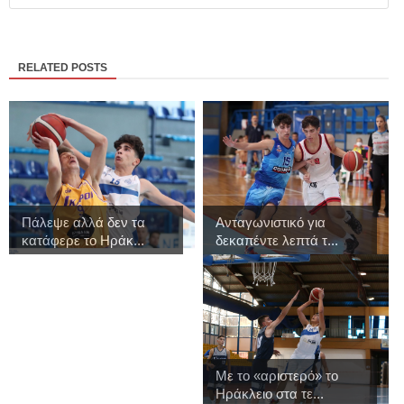
RELATED POSTS
Πάλεψε αλλά δεν τα
Ανταγωνιστικό για
κατάφερε το Ηράκ...
δεκαπέντε λεπτά τ...
Με το «αριστερό» το
Ηράκλειο στα τε...