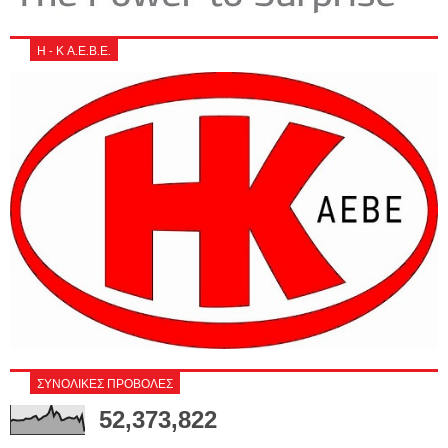
Η - Κ Α.Ε.Β.Ε.
ΣΥΝΟΛΙΚΕΣ ΠΡΟΒΟΛΕΣ
52,373,822