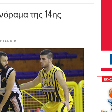
ανόραμα της 14ης
Β ΕΘΝΙΚΉΣ
ΕΚΑΣ