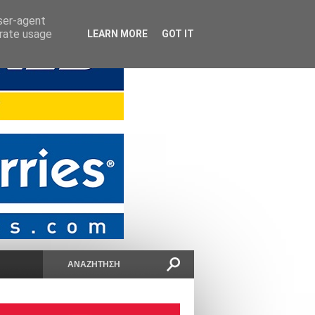
user-agent
erate usage
LEARN MORE
GOT IT