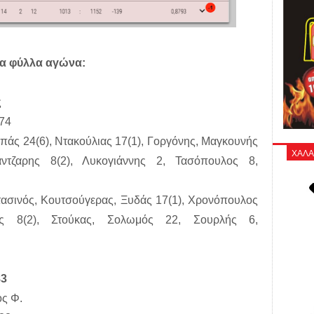
α φύλλα αγώνα:
ς
-74
πάς 24(6), Ντακούλιας 17(1), Γοργόνης, Μαγκουνής
ΧΑΛΑ
ντζαρης 8(2), Λυκογιάννης 2, Τασόπουλος 8,
Στασινός, Κουτσούγερας, Ξυδάς 17(1), Χρονόπουλος
ης 8(2), Στούκας, Σολωμός 22, Σουρλής 6,
83
ς Φ.