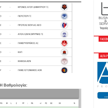
FACEB
ALFA 
Η Βαθμολογία: