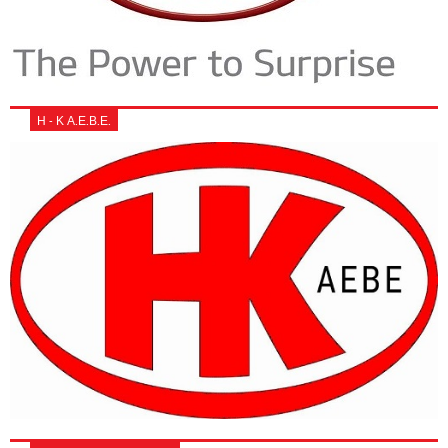
Η - Κ Α.Ε.Β.Ε.