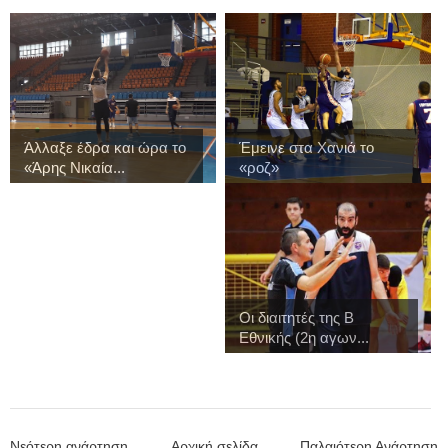
Άλλαξε έδρα και ώρα το
Έμεινε στα Χανιά το
«Άρης Νικαία...
«ροζ»
Οι διαιτητές της Β
Εθνικής (2η αγων...
Νεότερη ανάρτηση
Αρχική σελίδα
Παλαιότερη Ανάρτηση