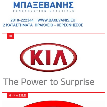
KIA
Η - Κ Α.Ε.Β.Ε.