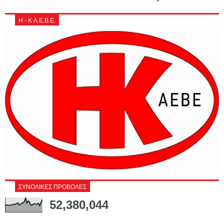
Η - Κ Α.Ε.Β.Ε.
ΣΥΝΟΛΙΚΕΣ ΠΡΟΒΟΛΕΣ
52,380,044