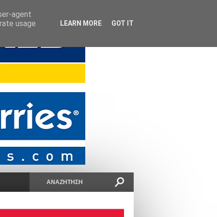
user-agent
erate usage
LEARN MORE
GOT IT