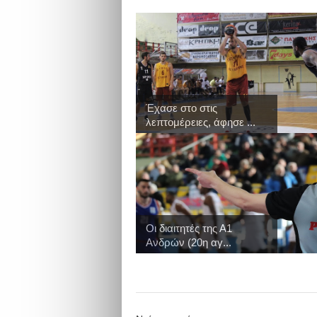
Έχασε στο στις
λεπτομέρειες, άφησε ...
Οι διαιτητές της Α1
Ανδρών (20η αγ...