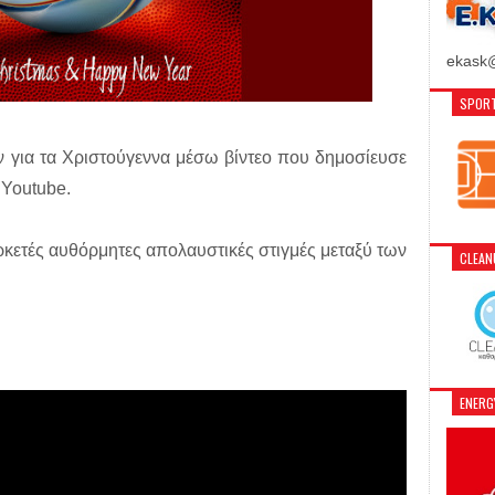
ekask@
SPORT
ν για τα Χριστούγεννα μέσω βίντεο που δημοσίευσε
 Youtube.
κετές αυθόρμητες απολαυστικές στιγμές μεταξύ των
CLEA
ENER