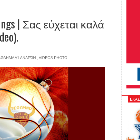
ings | Σας εύχεται καλά
eo).
ΘΛΗΜΑ Α1 ΑΝΔΡΏΝ
,
VIDEOS-PHOTO
ΕΚΑΣ