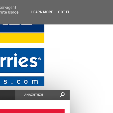
user-agent
erate usage
LEARN MORE
GOT IT