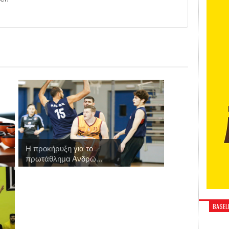
Η προκήρυξη για το
πρωτάθλημα Ανδρώ...
BASELI