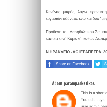
Κανένας μικρός, λόγω φροντιστ
εργασιών αδύνατο, ενώ και δυο "μεγ
Πρόθεση του Λασηθιώτικου Σωματεί
κάποια κενή Κυριακή ,καθώς Δευτέρ
Ν.ΗΡΑΚΛΕΙΟ - ΑΟ ΙΕΡΑΠΕΤΡΑ 20-
Share on Facebook
S
About parampasketikos
This is a short 
You edit it by en
user admin pan