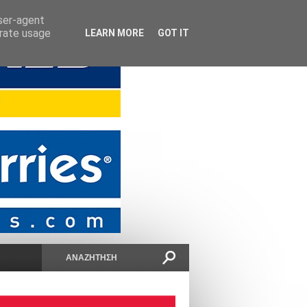
user-agent
erate usage
LEARN MORE
GOT IT