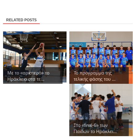
RELATED POSTS
Με το «αριστερό» το
Το πρόγραμμα της
Ηράκλειο στα τε...
τελικής φάσης του ...
Στo «final-6» των
Παίδων το Ηράκλει...