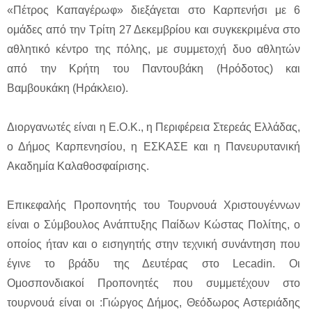
«Πέτρος Καπαγέρωφ» διεξάγεται στο Καρπενήσι με 6
ομάδες από την Τρίτη 27 Δεκεμβρίου και συγκεκριμένα στο
αθλητικό κέντρο της πόλης, με συμμετοχή δυο αθλητών
από την Κρήτη του Παντουβάκη (Ηρόδοτος) και
Βαμβουκάκη (Ηράκλειο).
Διοργανωτές είναι η Ε.Ο.Κ., η Περιφέρεια Στερεάς Ελλάδας,
ο Δήμος Καρπενησίου, η ΕΣΚΑΣΕ και η Πανευρυτανική
Ακαδημία Καλαθοσφαίρισης.
Επικεφαλής Προπονητής του Τουρνουά Χριστουγέννων
είναι ο Σύμβουλος Ανάπτυξης Παίδων Κώστας Πολίτης, ο
οποίος ήταν και ο εισηγητής στην τεχνική συνάντηση που
έγινε το βράδυ της Δευτέρας στο Lecadin. Οι
Ομοσπονδιακοί Προπονητές που συμμετέχουν στο
τουρνουά είναι οι :Γιώργος Δήμος, Θεόδωρος Αστεριάδης