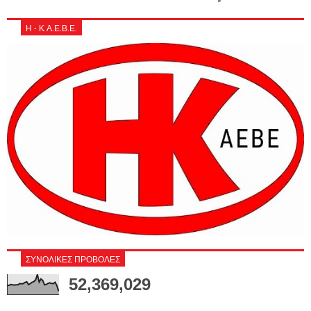
Η - Κ Α.Ε.Β.Ε.
ΣΥΝΟΛΙΚΕΣ ΠΡΟΒΟΛΕΣ
52,369,029