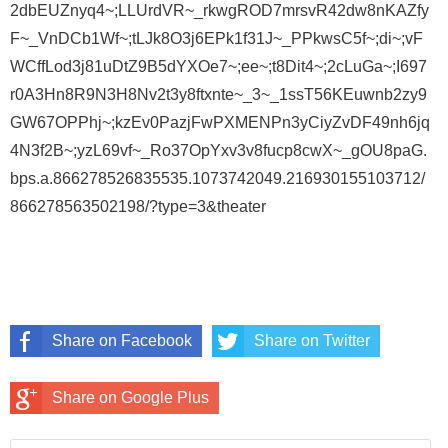
2dbEUZnyq4~;LLUrdVR~_rkwgROD7mrsvR42dw8nKAZfy
F~_VnDCb1Wf~;tLJk8O3j6EPk1f31J~_PPkwsC5f~;di~;vF
WCffLod3j81uDtZ9B5dYXOe7~;ee~;t8Dit4~;2cLuGa~;I697
r0A3Hn8R9N3H8Nv2t3y8ftxnte~_3~_1ssT56KEuwnb2zy9
GW67OPPhj~;kzEv0PazjFwPXMENPn3yCiyZvDF49nh6jq
4N3f2B~;yzL69vf~_Ro37OpYxv3v8fucp8cwX~_gOU8paG.
bps.a.866278526835535.1073742049.216930155103712/
866278563502198/?type=3&theater
Share on Facebook
Share on Twitter
Share on Google Plus