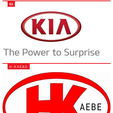
KIA
Η - Κ Α.Ε.Β.Ε.