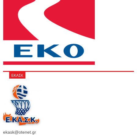
ΕΚΑΣΚ
ekask@otenet.gr