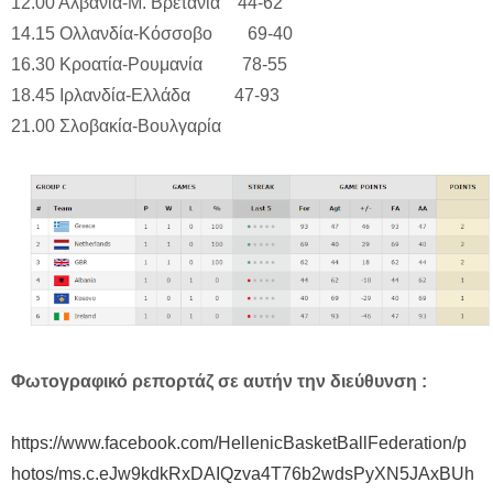
12.00 Αλβανία-Μ. Βρετανία 44-62
14.15 Ολλανδία-Κόσσοβο 69-40
16.30 Κροατία-Ρουμανία 78-55
18.45 Ιρλανδία-Ελλάδα 47-93
21.00 Σλοβακία-Βουλγαρία
Φωτογραφικό ρεπορτάζ σε αυτήν την διεύθυνση :
https://www.facebook.com/HellenicBasketBallFederation/p
hotos/ms.c.eJw9kdkRxDAIQzva4T76b2wdsPyXN5JAxBUh