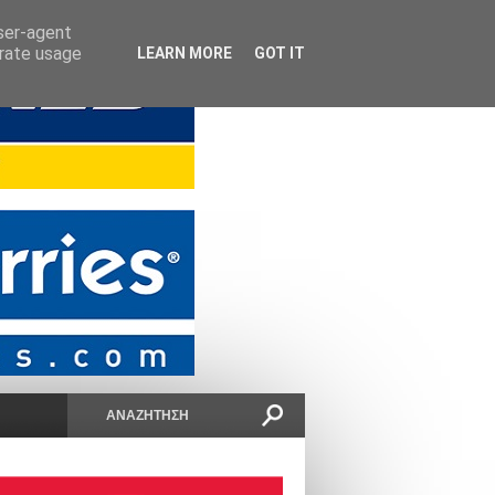
user-agent
erate usage
LEARN MORE
GOT IT