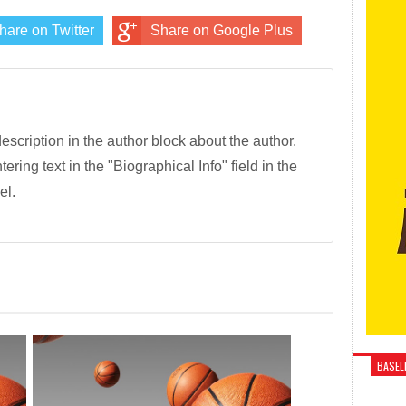
hare on Twitter
Share on Google Plus
description in the author block about the author.
tering text in the "Biographical Info" field in the
el.
BASELI