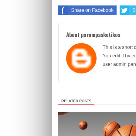
Share on Facebook
S
About parampasketikos
This is a short 
You edit it by en
user admin pan
RELATED POSTS