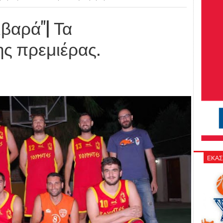
ιβαρά"| Τα
ς πρεμιέρας.
ΕΚΑΣ