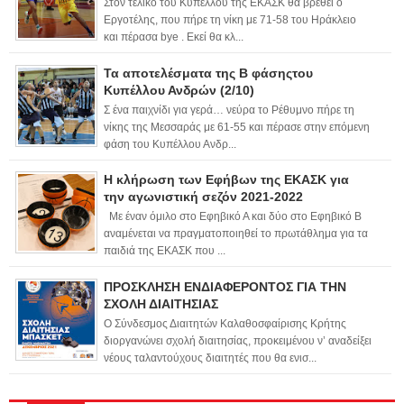
Στον τελικό του Κυπέλλου της ΕΚΑΣΚ θα βρεθεί ο
Εργοτέλης, που πήρε τη νίκη με 71-58 του Ηράκλειο
και πέρασα bye . Εκεί θα κλ...
Τα αποτελέσματα της Β φάσηςτου
Κυπέλλου Ανδρών (2/10)
Σ ένα παιχνίδι για γερά… νεύρα το Ρέθυμνο πήρε τη
νίκης της Μεσσαράς με 61-55 και πέρασε στην επόμενη
φάση του Κυπέλλου Ανδρ...
Η κλήρωση των Εφήβων της ΕΚΑΣΚ για
την αγωνιστική σεζόν 2021-2022
Με έναν όμιλο στο Εφηβικό Α και δύο στο Εφηβικό Β
αναμένεται να πραγματοποιηθεί το πρωτάθλημα για τα
παιδιά της ΕΚΑΣΚ που ...
ΠΡΟΣΚΛΗΣΗ ΕΝΔΙΑΦΕΡΟΝΤΟΣ ΓΙΑ ΤΗΝ
ΣΧΟΛΗ ΔΙΑΙΤΗΣΙΑΣ
Ο Σύνδεσμος Διαιτητών Καλαθοσφαίρισης Κρήτης
διοργανώνει σχολή διαιτησίας, προκειμένου ν’ αναδείξει
νέους ταλαντούχους διαιτητές που θα ενισ...