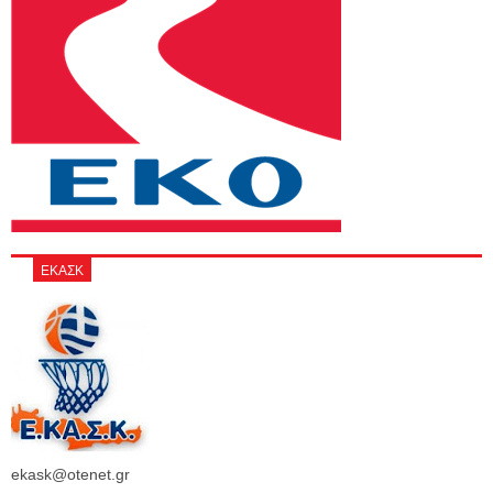
ΕΚΑΣΚ
ekask@otenet.gr