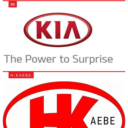
KIA
Η - Κ Α.Ε.Β.Ε.