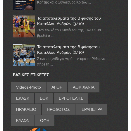
Κρήτης και ο Σύνδεσμος Κριτών ...
Τα αποτελέσματα της Β φάσης του
Κυπέλλου Ανδρών (3/10)
Στον τελικό του Κυπέλλου της ΕΚΑΣΚ θα
βρεθεί ο ...
Τα αποτελέσματα της Β φάσηςτου
Κυπέλλου Ανδρών (2/10)
Σ ένα παιχνίδι για γερά… νεύρα το Ρέθυμνο
πήρε τη ...
ΒΑΣΙΚΕΣ ΕΤΙΚΕΤΕΣ
Videos-Photo
ΑΓΟΡ
ΑΟΚ ΧΑΝΙΑ
ΕΚΑΣΚ
ΕΟΚ
ΕΡΓΟΤΕΛΗΣ
ΗΡΑΚΛΕΙΟ
ΗΡΟΔΟΤΟΣ
ΙΕΡΑΠΕΤΡΑ
ΚΥΔΩΝ
ΟΦΗ