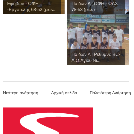
Εφήβων - ΟΦΗ
Παίδων Α | ΟΦΗ - ΟΑΧ
-Εργοτέλης 68-52 (pics...
78-53 (pics)
Παίδων Α | Ρέθυμνο BC-
Α.Ο.Αγίου Νι...
Νεότερη ανάρτηση
Αρχική σελίδα
Παλαιότερη Ανάρτηση