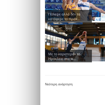
Πάλεψε αλλά δεν τα
κατάφερε το Ηράκ...
Με το «αριστερό» το
Ηράκλειο στα τε...
Νεότερη ανάρτηση