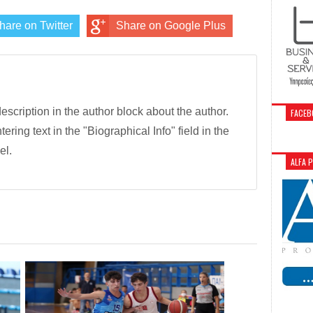
hare on Twitter
Share on Google Plus
description in the author block about the author.
FACEB
tering text in the "Biographical Info" field in the
el.
ALFA 