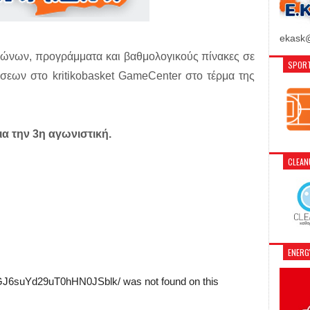
ekask@
αγώνων, προγράμματα και βαθμολογικούς πίνακες σε
SPORT
σεων στο kritikobasket GameCenter στο τέρμα της
α την 3η αγωνιστική.
CLEA
ENER