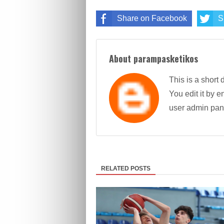
Share on Facebook
S
About parampasketikos
This is a short 
You edit it by en
user admin pan
RELATED POSTS