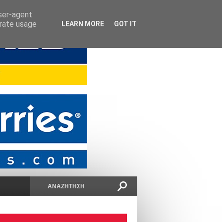
user-agent
erate usage
LEARN MORE
GOT IT