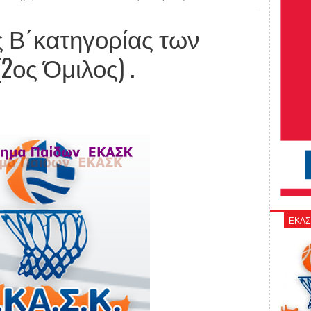
 Β΄κατηγορίας των
ος Όμιλος) .
ΕΚΑΣ