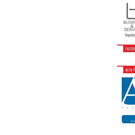
FACEB
ALFA 