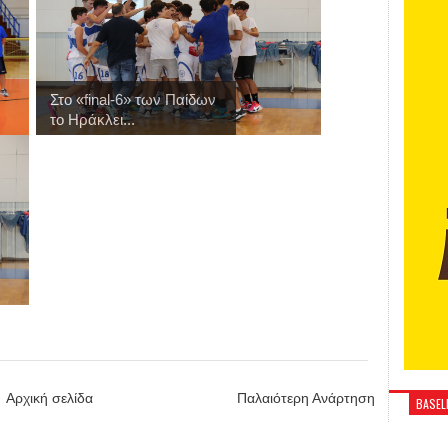
Στo «final-6» των Παίδων
το Ηράκλει...
Αρχική σελίδα
Παλαιότερη Ανάρτηση
BASELI