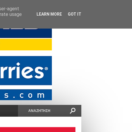
user-agent
erate usage
LEARN MORE
GOT IT