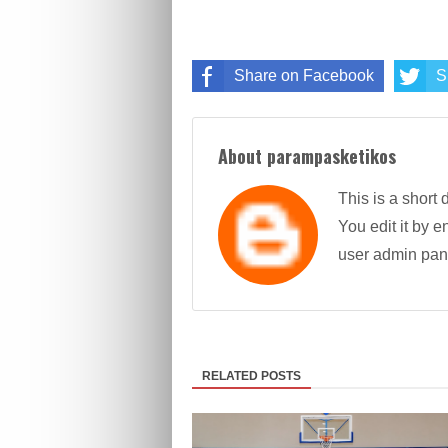
Share on Facebook
S
About parampasketikos
This is a short 
You edit it by en
user admin pan
RELATED POSTS