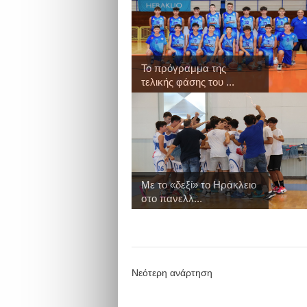
Το πρόγραμμα της
τελικής φάσης του ...
Με το «δεξί» το Ηράκλειο
στο πανελλ...
Νεότερη ανάρτηση