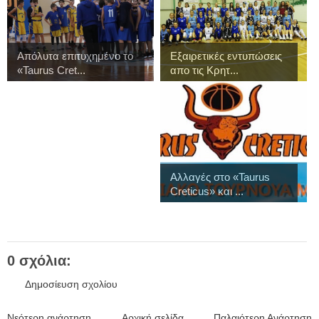
Απόλυτα επιτυχημένο το
Εξαιρετικές εντυπώσεις
«Taurus Cret...
απο τις Κρητ...
Αλλαγές στο «Taurus
Creticus» και ...
0 σχόλια:
Δημοσίευση σχολίου
Νεότερη ανάρτηση
Αρχική σελίδα
Παλαιότερη Ανάρτηση