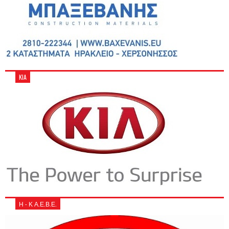
KIA
Η - Κ Α.Ε.Β.Ε.