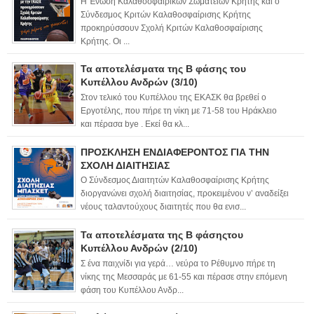
Η Ένωση Καλαθοσφαιρικών Σωματείων Κρήτης και ο
Σύνδεσμος Κριτών Καλαθοσφαίρισης Κρήτης
προκηρύσσουν Σχολή Κριτών Καλαθοσφαίρισης
Κρήτης. Οι ...
Τα αποτελέσματα της Β φάσης του
Κυπέλλου Ανδρών (3/10)
Στον τελικό του Κυπέλλου της ΕΚΑΣΚ θα βρεθεί ο
Εργοτέλης, που πήρε τη νίκη με 71-58 του Ηράκλειο
και πέρασα bye . Εκεί θα κλ...
ΠΡΟΣΚΛΗΣΗ ΕΝΔΙΑΦΕΡΟΝΤΟΣ ΓΙΑ ΤΗΝ
ΣΧΟΛΗ ΔΙΑΙΤΗΣΙΑΣ
Ο Σύνδεσμος Διαιτητών Καλαθοσφαίρισης Κρήτης
διοργανώνει σχολή διαιτησίας, προκειμένου ν’ αναδείξει
νέους ταλαντούχους διαιτητές που θα ενισ...
Τα αποτελέσματα της Β φάσηςτου
Κυπέλλου Ανδρών (2/10)
Σ ένα παιχνίδι για γερά… νεύρα το Ρέθυμνο πήρε τη
νίκης της Μεσσαράς με 61-55 και πέρασε στην επόμενη
φάση του Κυπέλλου Ανδρ...