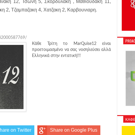
νακη 12, Τσωνη 5, Σκορδυλακη , Μαθιουδακη 11,
η 2, Τζαμπαζακη 4, Χατζακη 2, Καρβουνιαρη.
942000587769/
PROAC
Κάθε Τρίτη το MarQuise12 είναι
προετοιμασμένο να σας νοσηλεύσει αλλά
Ελληνικά στην εντατική!!!
ΚΑΦΕ
hare on Twitter
Share on Google Plus