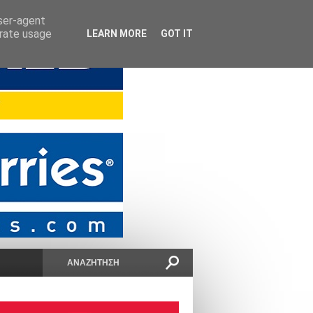
user-agent
erate usage
LEARN MORE
GOT IT