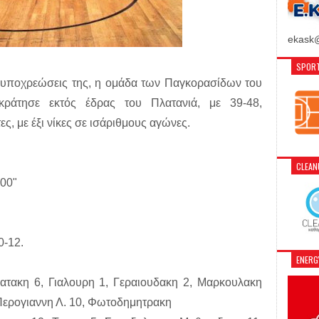
ekask@
SPORT
ς υποχρεώσεις της, η ομάδα των Παγκορασίδων του
ράτησε εκτός έδρας του Πλατανιά, με 39-48,
ς, με έξι νίκες σε ισάριθμους αγώνες.
CLEA
00"
0-12.
ENER
ατακη 6, Γιαλουρη 1, Γεραιουδακη 2, Μαρκουλακη
, Περογιαννη Λ. 10, Φωτοδημητρακη