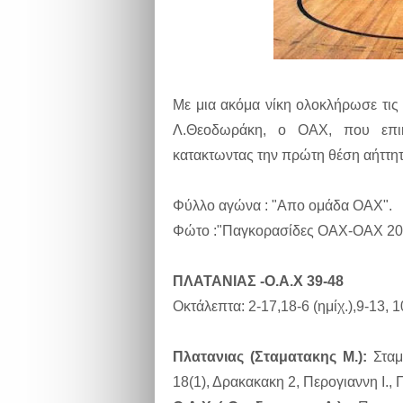
Με μια ακόμα νίκη ολοκλήρωσε τι
Λ.Θεοδωράκη, ο ΟΑΧ, που επικ
κατακτωντας την πρώτη θέση αήττητε
Φύλλο αγώνα : "Απο ομάδα ΟΑΧ".
Φώτο :"Παγκορασίδες ΟΑΧ-ΟΑΧ 20
ΠΛΑΤΑΝΙΑΣ -Ο.A.X 39-48
Οκτάλεπτα: 2-17,18-6 (ημίχ.),9-13, 1
Πλατανιας (Σταματακης Μ.):
Σταμ
18(1), Δρακακακη 2, Περογιαννη Ι.