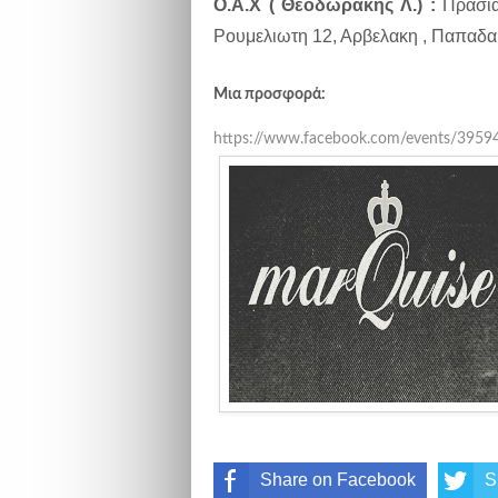
Ο.Α.Χ ( Θεοδωρακης Λ.) :
Πρασια
Ρουμελιωτη 12, Αρβελακη , Παπαδακ
Μια προσφορά:
https://www.facebook.com/events/395
Share on Facebook
S