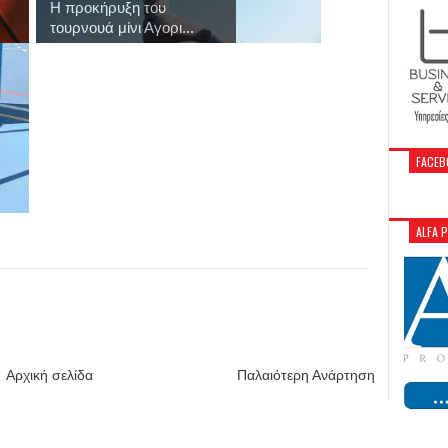
Η προκήρυξη του
τουρνουά μίνι Αγορι...
FACEB
ALFA 
Αρχική σελίδα
Παλαιότερη Ανάρτηση