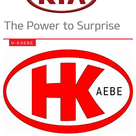
Η - Κ Α.Ε.Β.Ε.