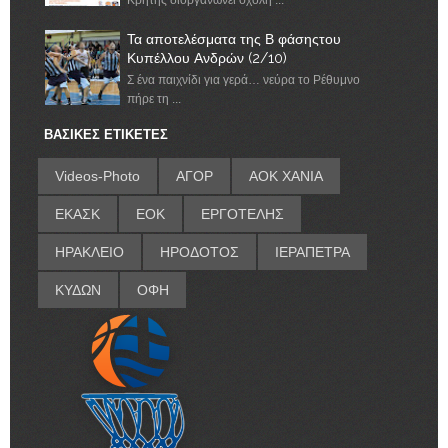
Κρήτης διοργανώνει σχολή ...
Τα αποτελέσματα της Β φάσηςτου
Κυπέλλου Ανδρών (2/10)
Σ ένα παιχνίδι για γερά… νεύρα το Ρέθυμνο
πήρε τη ...
ΒΑΣΙΚΕΣ ΕΤΙΚΕΤΕΣ
Videos-Photo
ΑΓΟΡ
ΑΟΚ ΧΑΝΙΑ
ΕΚΑΣΚ
ΕΟΚ
ΕΡΓΟΤΕΛΗΣ
ΗΡΑΚΛΕΙΟ
ΗΡΟΔΟΤΟΣ
ΙΕΡΑΠΕΤΡΑ
ΚΥΔΩΝ
ΟΦΗ