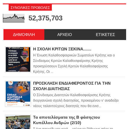
ΣΥΝΟΛΙΚΕΣ ΠΡΟΒΟΛΕΣ
52,375,703
ΔΗΜΟΦΙΛΗ
ΑΡΧΕΙΟ
ΕΤΙΚΕΤΕΣ
Η ΣΧΟΛΗ ΚΡΙΤΩΝ ΞΕΚΙΝΑ.......
Η Ένωση Καλαθοσφαιρικών Σωματείων Κρήτης και ο
Σύνδεσμος Κριτών Καλαθοσφαίρισης Κρήτης
προκηρύσσουν Σχολή Κριτών Καλαθοσφαίρισης
Κρήτης. Οι ...
ΠΡΟΣΚΛΗΣΗ ΕΝΔΙΑΦΕΡΟΝΤΟΣ ΓΙΑ ΤΗΝ
ΣΧΟΛΗ ΔΙΑΙΤΗΣΙΑΣ
Ο Σύνδεσμος Διαιτητών Καλαθοσφαίρισης Κρήτης
διοργανώνει σχολή διαιτησίας, προκειμένου ν’ αναδείξει
νέους ταλαντούχους διαιτητές που θα ενισ...
Τα αποτελέσματα της Β φάσηςτου
Κυπέλλου Ανδρών (2/10)
Σ ένα παιχνίδι για γερά… νεύρα το Ρέθυμνο πήρε τη