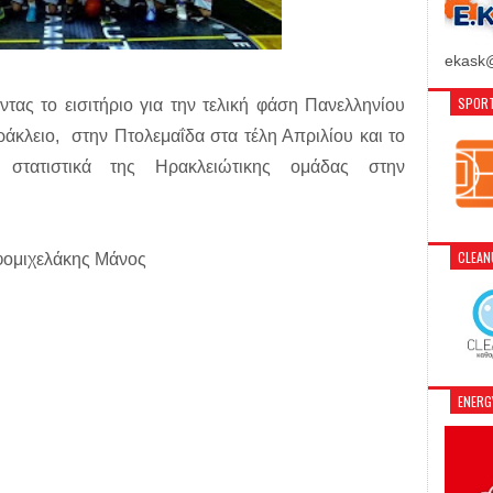
ekask@
SPORT
ντας το εισιτήριο για την τελική φάση Πανελληνίου
άκλειο, στην Πτολεμαΐδα στα τέλη Απριλίου και το
 τα στατιστικά της Ηρακλειώτικης ομάδας στην
CLEA
φομιχελάκης Μάνος
ENER