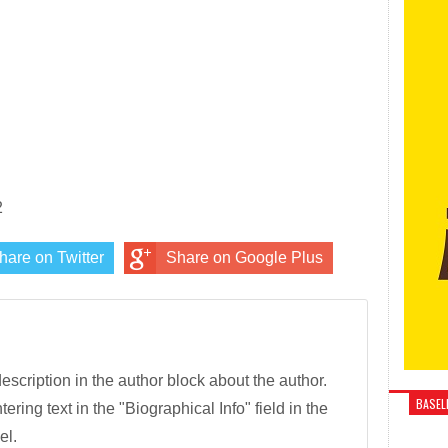
2
hare on Twitter
Share on Google Plus
description in the author block about the author.
BASELI
tering text in the "Biographical Info" field in the
el.