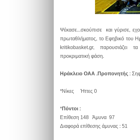
Ψέκασε...σκούπισε και γύρισε, εχο
πρωταθλήματος, το Εφηβικό του Ηρ
kritikobasket.gr, παρουσιάζει
προκριματική φάση.
Ηράκλειο ΟΑΑ .Προπονητής
: Ση
*Νίκες Ήττες 0
*
Πόντοι :
Επίθεση 148 Άμυνα 97
Διαφορά επίθεσης άμυνας : 51