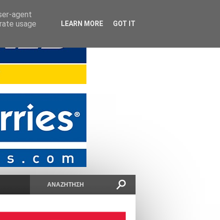
user-agent
erate usage
LEARN MORE
GOT IT