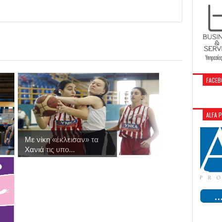
FACEB
ALFA 
Με νίκη «έκλεισαν» τα
Χανιά τις υπο...