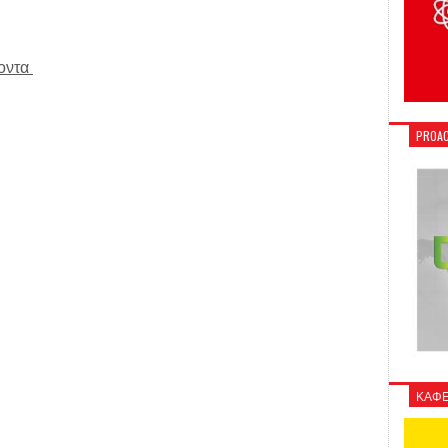
ντα
PROAC
ΚΑΦΕ