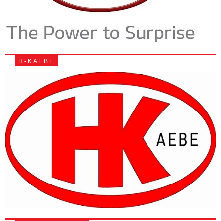
Η - Κ Α.Ε.Β.Ε.