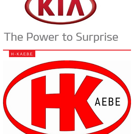
Η - Κ Α.Ε.Β.Ε.