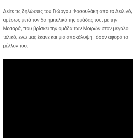
Δείτε τις δηλώσεις του Γιώργου Φασουλάκη απο το Δειλινό,
αμέσως μετά τον 5ο ημιτελικό της ομάδας του, με την
Μεσαρά, που βρίσκει την ομάδα των Μοιρών στον μεγάλο
τελικό, ενώ μας έκανε και μια αποκάλυψη , όσον αφορά το
μέλλον του.