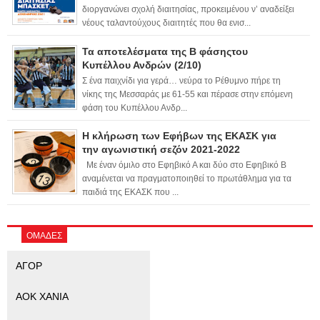
διοργανώνει σχολή διαιτησίας, προκειμένου ν’ αναδείξει
νέους ταλαντούχους διαιτητές που θα ενισ...
Τα αποτελέσματα της Β φάσηςτου
Κυπέλλου Ανδρών (2/10)
Σ ένα παιχνίδι για γερά… νεύρα το Ρέθυμνο πήρε τη
νίκης της Μεσσαράς με 61-55 και πέρασε στην επόμενη
φάση του Κυπέλλου Ανδρ...
Η κλήρωση των Εφήβων της ΕΚΑΣΚ για
την αγωνιστική σεζόν 2021-2022
Με έναν όμιλο στο Εφηβικό Α και δύο στο Εφηβικό Β
αναμένεται να πραγματοποιηθεί το πρωτάθλημα για τα
παιδιά της ΕΚΑΣΚ που ...
ΟΜΑΔΕΣ
ΑΓΟΡ
ΑΟΚ ΧΑΝΙΑ