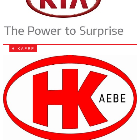
Η - Κ Α.Ε.Β.Ε.