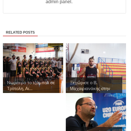
admin panel.
RELATED POSTS
Νωρίτερα το τζάμπολ σε
Ξεχώρισε ο Β.
Τρίπολη, Αι...
Μαχαιριανάκης στην
πρ...