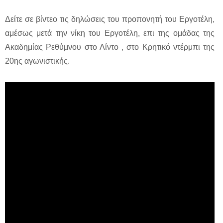
Δείτε σε βίντεο τις δηλώσεις του προπονητή του Εργοτέλη,
αμέσως μετά την νίκη του Εργοτέλη, επι της ομάδας της
Ακαδημίας Ρεθύμνου στο Λίντο , στο Κρητικό ντέρμπι της
20ης αγωνιστικής.