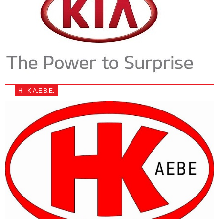
Η - Κ Α.Ε.Β.Ε.