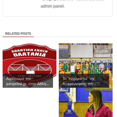
admin panel.
RELATED POSTS
Αφιέρωμα του
Το "ευχαριστώ" της
jumpshot.gr, στην Αθλη...
Αναγέννησης, στι...