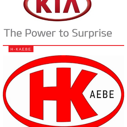
Η - Κ Α.Ε.Β.Ε.