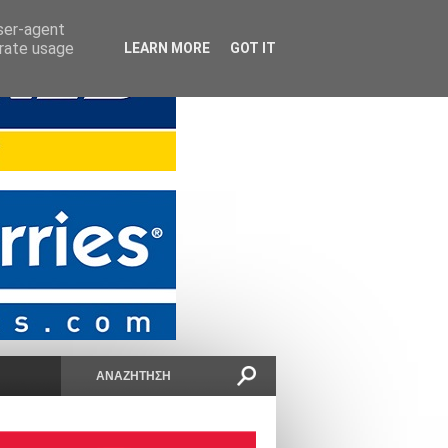
user-agent
erate usage
LEARN MORE
GOT IT