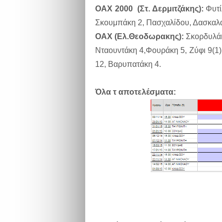
OAX 2000 (Στ. Δερμιτζάκης):
Φυτί
Σκουμπάκη 2, Πασχαλίδου, Δασκαλά
ΟAX (Ελ.Θεοδωρακης):
Σκορδυλάκ
Νταουντάκη 4,Φουράκη 5, Ζύφι 9(1)
12, Βαρυπατάκη 4.
Όλα τ αποτελέσματα: