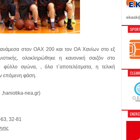
ekask@
SPORT
, ανάμεσα στον ΟΑΧ 200 και τον ΟΑ Χανίων στο εξ
νιστικής, ολοκληρώθηκε η κανονική σαιζόν στο
φύλλο αγώνα, , όλα τ΄αποτελέσματα, η τελική
CLEA
ν επόμενη φάση.
,haniotika-nea.gr)
ENER
-63, 32-81
ννης