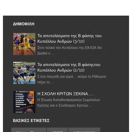
ΔΗΜΟΦΙΛΗ
Τα αποτελέσματα της Β φάσης του
Κυπέλλου Ανδρών (3/10)
Στον τελικό του Κυπέλλου της ΕΚΑΣΚ θα
βρεθεί ο ...
Τα αποτελέσματα της Β φάσηςτου
Κυπέλλου Ανδρών (2/10)
Σ ένα παιχνίδι για γερά… νεύρα το Ρέθυμνο
πήρε τη ...
Η ΣΧΟΛΗ ΚΡΙΤΩΝ ΞΕΚΙΝΑ.......
Η Ένωση Καλαθοσφαιρικών Σωματείων
Κρήτης και ο Σύνδεσμος Κριτών ...
ΒΑΣΙΚΕΣ ΕΤΙΚΕΤΕΣ