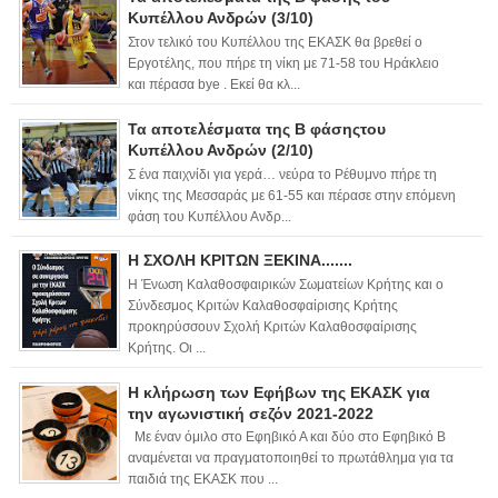
Κυπέλλου Ανδρών (3/10)
Στον τελικό του Κυπέλλου της ΕΚΑΣΚ θα βρεθεί ο
Εργοτέλης, που πήρε τη νίκη με 71-58 του Ηράκλειο
και πέρασα bye . Εκεί θα κλ...
Τα αποτελέσματα της Β φάσηςτου
Κυπέλλου Ανδρών (2/10)
Σ ένα παιχνίδι για γερά… νεύρα το Ρέθυμνο πήρε τη
νίκης της Μεσσαράς με 61-55 και πέρασε στην επόμενη
φάση του Κυπέλλου Ανδρ...
Η ΣΧΟΛΗ ΚΡΙΤΩΝ ΞΕΚΙΝΑ.......
Η Ένωση Καλαθοσφαιρικών Σωματείων Κρήτης και ο
Σύνδεσμος Κριτών Καλαθοσφαίρισης Κρήτης
προκηρύσσουν Σχολή Κριτών Καλαθοσφαίρισης
Κρήτης. Οι ...
Η κλήρωση των Εφήβων της ΕΚΑΣΚ για
την αγωνιστική σεζόν 2021-2022
Με έναν όμιλο στο Εφηβικό Α και δύο στο Εφηβικό Β
αναμένεται να πραγματοποιηθεί το πρωτάθλημα για τα
παιδιά της ΕΚΑΣΚ που ...