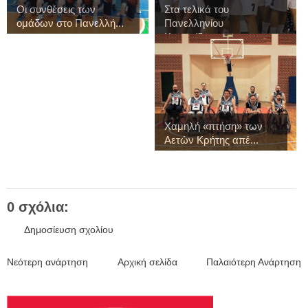
Οι συνθέσεις των
Στα τελικά του
ομάδων στο Πανελλή...
Πανελληνίου
Κορασίδω...
Χαμηλή «πτήση» των
Αετών Κρήτης απέ...
0 σχόλια:
Δημοσίευση σχολίου
Νεότερη ανάρτηση
Αρχική σελίδα
Παλαιότερη Ανάρτηση