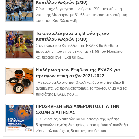
Κυπέλλου Ανδρών (2/10)
Σ ένα παιχνίδι για γερά… νεύρα το Ρέθυμνο πήρε τη
νίκης της Μεσσαράς με 61-55 και πέρασε στην επόμενη
φάση του Κυπέλλου Ανδρ...
Τα αποτελέσματα της Β φάσης του
Κυπέλλου Ανδρών (3/10)
Στον τελικό του Κυπέλλου της ΕΚΑΣΚ θα βρεθεί ο
Εργοτέλης, που πήρε τη νίκη με 71-58 του Ηράκλειο
και πέρασα bye . Εκεί θα κλ...
Η κλήρωση των Εφήβων της ΕΚΑΣΚ για
την αγωνιστική σεζόν 2021-2022
Με έναν όμιλο στο Εφηβικό Α και δύο στο Εφηβικό Β
αναμένεται να πραγματοποιηθεί το πρωτάθλημα για τα
παιδιά της ΕΚΑΣΚ που ...
ΠΡΟΣΚΛΗΣΗ ΕΝΔΙΑΦΕΡΟΝΤΟΣ ΓΙΑ ΤΗΝ
ΣΧΟΛΗ ΔΙΑΙΤΗΣΙΑΣ
Ο Σύνδεσμος Διαιτητών Καλαθοσφαίρισης Κρήτης
διοργανώνει σχολή διαιτησίας, προκειμένου ν’ αναδείξει
νέους ταλαντούχους διαιτητές που θα ενισ...