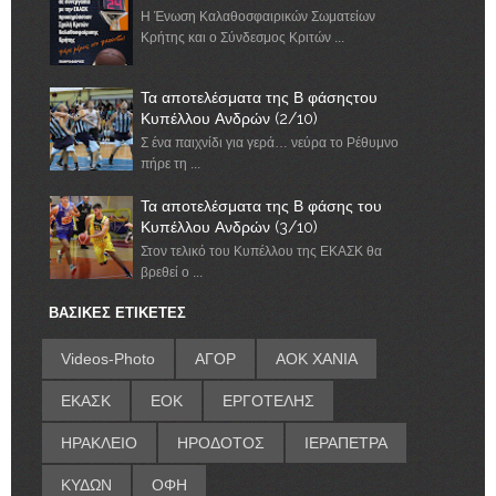
Η Ένωση Καλαθοσφαιρικών Σωματείων
Κρήτης και ο Σύνδεσμος Κριτών ...
Τα αποτελέσματα της Β φάσηςτου
Κυπέλλου Ανδρών (2/10)
Σ ένα παιχνίδι για γερά… νεύρα το Ρέθυμνο
πήρε τη ...
Τα αποτελέσματα της Β φάσης του
Κυπέλλου Ανδρών (3/10)
Στον τελικό του Κυπέλλου της ΕΚΑΣΚ θα
βρεθεί ο ...
ΒΑΣΙΚΕΣ ΕΤΙΚΕΤΕΣ
Videos-Photo
ΑΓΟΡ
ΑΟΚ ΧΑΝΙΑ
ΕΚΑΣΚ
ΕΟΚ
ΕΡΓΟΤΕΛΗΣ
ΗΡΑΚΛΕΙΟ
ΗΡΟΔΟΤΟΣ
ΙΕΡΑΠΕΤΡΑ
ΚΥΔΩΝ
ΟΦΗ