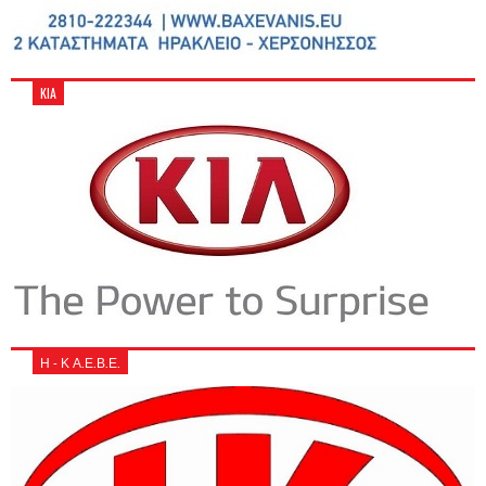
KIA
Η - Κ Α.Ε.Β.Ε.