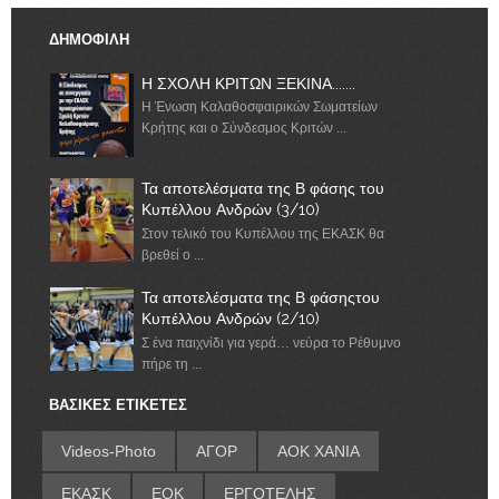
ΔΗΜΟΦΙΛΗ
Η ΣΧΟΛΗ ΚΡΙΤΩΝ ΞΕΚΙΝΑ.......
Η Ένωση Καλαθοσφαιρικών Σωματείων
Κρήτης και ο Σύνδεσμος Κριτών ...
Τα αποτελέσματα της Β φάσης του
Κυπέλλου Ανδρών (3/10)
Στον τελικό του Κυπέλλου της ΕΚΑΣΚ θα
βρεθεί ο ...
Τα αποτελέσματα της Β φάσηςτου
Κυπέλλου Ανδρών (2/10)
Σ ένα παιχνίδι για γερά… νεύρα το Ρέθυμνο
πήρε τη ...
ΒΑΣΙΚΕΣ ΕΤΙΚΕΤΕΣ
Videos-Photo
ΑΓΟΡ
ΑΟΚ ΧΑΝΙΑ
ΕΚΑΣΚ
ΕΟΚ
ΕΡΓΟΤΕΛΗΣ