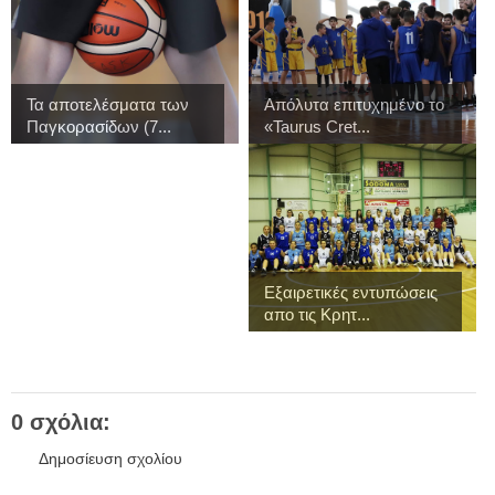
Τα αποτελέσματα των
Απόλυτα επιτυχημένο το
Παγκορασίδων (7...
«Taurus Cret...
Εξαιρετικές εντυπώσεις
απο τις Κρητ...
0 σχόλια:
Δημοσίευση σχολίου