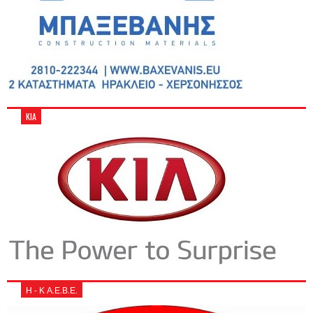
KIA
Η - Κ Α.Ε.Β.Ε.