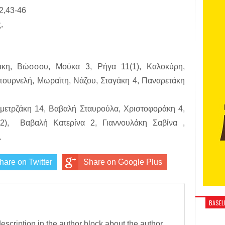
32,43-46
.
κη, Βώσσου, Μούκα 3, Ρήγα 11(1), Καλοκύρη,
πουρνελή, Μωραϊτη, Νάζου, Σταγάκη 4, Παναρετάκη
μετρζάκη 14, Βαβαλή Σταυρούλα, Χριστοφοράκη 4,
(2), Βαβαλή Κατερίνα 2, Γιαννουλάκη Σαβίνα ,
.
hare on Twitter
Share on Google Plus
BASELI
description in the author block about the author.