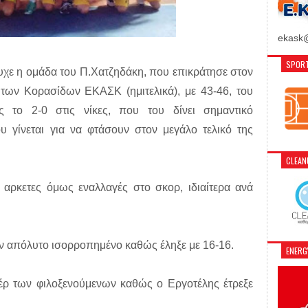
ekask@
SPORT
υχε η ομάδα του Π.Χατζηδάκη, που επικράτησε στον
 των Κορασίδων ΕΚΑΣΚ (ημιτελικά), με 43-46, του
ς το 2-0 στις νίκες, που του δίνει σημαντικό
 γίνεται για να φτάσουν στον μεγάλο τελικό της
CLEA
 αρκετες όμως εναλλαγές στο σκορ, ιδιαίτερα ανά
αν απόλυτο ισορροπημένο καθώς έληξε με 16-16.
ENER
πέρ των φιλοξενούμενων καθώς ο Εργοτέλης έτρεξε