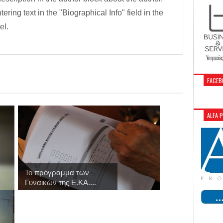
tering text in the "Biographical Info" field in the
el.
FACEB
ALFA 
Το πρόγραμμα των
Γυναικών της Ε.ΚΑ....