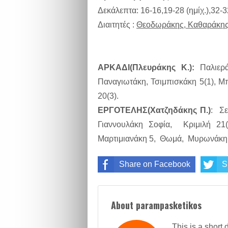
Δεκάλεπτα: 16-16,19-28 (ημίχ.),32-
Διαιτητές :
Θεοδωράκης, Καθαράκης
ΑΡΚΑΔΙ(Πλευράκης Κ.):
Παλιερά
Παναγιωτάκη, Τσιμπισκάκη 5(1), Μ
20(3).
ΕΡΓΟΤΕΛΗΣ(Χατζηδάκης Π.)
: Σε
Γιαννουλάκη Σοφία, Κριμιλή 21
Μαρτιμιανάκη 5, Θωμά, Μυρωνάκη
Share on Facebook
S
About parampasketikos
This is a short 