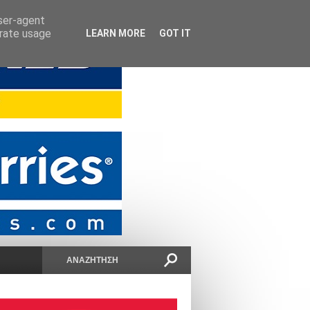
user-agent
erate usage
LEARN MORE
GOT IT