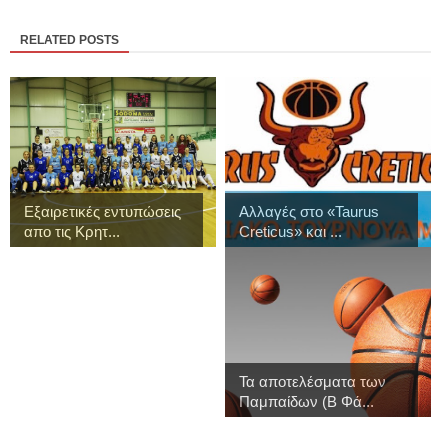
RELATED POSTS
Εξαιρετικές εντυπώσεις
Αλλαγές στο «Taurus
απο τις Κρητ...
Creticus» και ...
Τα αποτελέσματα των
Παμπαίδων (Β Φά...