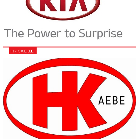
Η - Κ Α.Ε.Β.Ε.