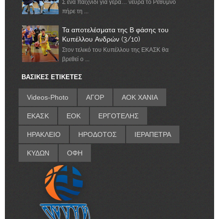
Σ ένα παιχνίδι για γερά… νεύρα το Ρέθυμνο
πήρε τη ...
Τα αποτελέσματα της Β φάσης του
Κυπέλλου Ανδρών (3/10)
Στον τελικό του Κυπέλλου της ΕΚΑΣΚ θα
βρεθεί ο ...
ΒΑΣΙΚΕΣ ΕΤΙΚΕΤΕΣ
Videos-Photo
ΑΓΟΡ
ΑΟΚ ΧΑΝΙΑ
ΕΚΑΣΚ
ΕΟΚ
ΕΡΓΟΤΕΛΗΣ
ΗΡΑΚΛΕΙΟ
ΗΡΟΔΟΤΟΣ
ΙΕΡΑΠΕΤΡΑ
ΚΥΔΩΝ
ΟΦΗ