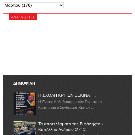
ΑΝΑΓΝΏΣΤΕΣ
ΔΗΜΟΦΙΛΗ
Η ΣΧΟΛΗ ΚΡΙΤΩΝ ΞΕΚΙΝΑ.......
Η Ένωση Καλαθοσφαιρικών Σωματείων
Κρήτης και ο Σύνδεσμος Κριτών ...
Τα αποτελέσματα της Β φάσηςτου
Κυπέλλου Ανδρών (2/10)