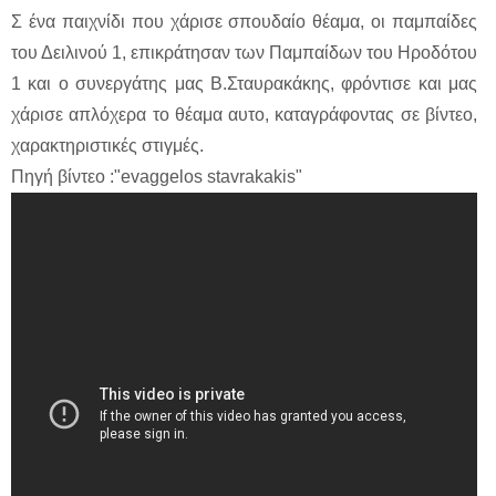
Σ ένα παιχνίδι που χάρισε σπουδαίο θέαμα, οι παμπαίδες
του Δειλινού 1, επικράτησαν των Παμπαίδων του Ηροδότου
1 και ο συνεργάτης μας Β.Σταυρακάκης, φρόντισε και μας
χάρισε απλόχερα το θέαμα αυτο, καταγράφοντας σε βίντεο,
χαρακτηριστικές στιγμές.
Πηγή βίντεο :"evaggelos stavrakakis"