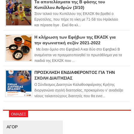
Τα αποτελέσματα της Β φάσης του
Κυπέλλου Ανδρών (3/10)
Στον τελικό του Κυπέλλου της ΕΚΑΣΚ θα βρεθεί ο
Εργοτέλης, που πήρε τη νίκη με 71-58 του Ηράκλειο
και πέρασα bye . Εκεί θα κλ...
Η κλήρωση των Εφήβων της ΕΚΑΣΚ για
την αγωνιστική σεζόν 2021-2022
Με έναν όμιλο στο Εφηβικό Α και δύο στο Εφηβικό Β
αναμένεται να πραγματοποιηθεί το πρωτάθλημα για τα
παιδιά της ΕΚΑΣΚ που ...
ΠΡΟΣΚΛΗΣΗ ΕΝΔΙΑΦΕΡΟΝΤΟΣ ΓΙΑ ΤΗΝ
ΣΧΟΛΗ ΔΙΑΙΤΗΣΙΑΣ
Ο Σύνδεσμος Διαιτητών Καλαθοσφαίρισης Κρήτης
διοργανώνει σχολή διαιτησίας, προκειμένου ν’ αναδείξει
νέους ταλαντούχους διαιτητές που θα ενισ...
ΟΜΑΔΕΣ
ΑΓΟΡ