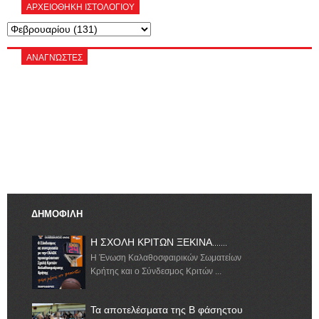
ΑΡΧΕΙΟΘΗΚΗ ΙΣΤΟΛΟΓΙΟΥ
ΑΝΑΓΝΏΣΤΕΣ
ΔΗΜΟΦΙΛΗ
Η ΣΧΟΛΗ ΚΡΙΤΩΝ ΞΕΚΙΝΑ.......
Η Ένωση Καλαθοσφαιρικών Σωματείων
Κρήτης και ο Σύνδεσμος Κριτών ...
Τα αποτελέσματα της Β φάσηςτου