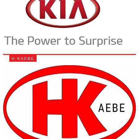
Η - Κ Α.Ε.Β.Ε.