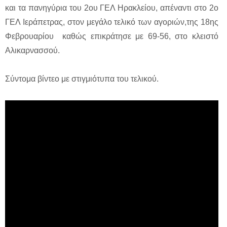
και τα πανηγύρια του 2ου ΓΕΛ Ηρακλείου, απέναντι στο 2ο
ΓΕΛ Ιεράπετρας, στον μεγάλο τελικό των αγοριών,της 18ης
Φεβρουαρίου καθώς επικράτησε με 69-56, στο κλειστό
Αλικαρνασσού.
Σύντομα βίντεο με στιγμιότυπα του τελικού.