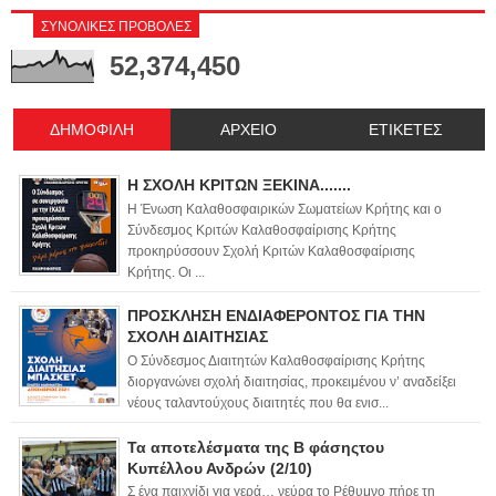
ΣΥΝΟΛΙΚΕΣ ΠΡΟΒΟΛΕΣ
52,374,450
ΔΗΜΟΦΙΛΗ
ΑΡΧΕΙΟ
ΕΤΙΚΕΤΕΣ
Η ΣΧΟΛΗ ΚΡΙΤΩΝ ΞΕΚΙΝΑ.......
Η Ένωση Καλαθοσφαιρικών Σωματείων Κρήτης και ο
Σύνδεσμος Κριτών Καλαθοσφαίρισης Κρήτης
προκηρύσσουν Σχολή Κριτών Καλαθοσφαίρισης
Κρήτης. Οι ...
ΠΡΟΣΚΛΗΣΗ ΕΝΔΙΑΦΕΡΟΝΤΟΣ ΓΙΑ ΤΗΝ
ΣΧΟΛΗ ΔΙΑΙΤΗΣΙΑΣ
Ο Σύνδεσμος Διαιτητών Καλαθοσφαίρισης Κρήτης
διοργανώνει σχολή διαιτησίας, προκειμένου ν’ αναδείξει
νέους ταλαντούχους διαιτητές που θα ενισ...
Τα αποτελέσματα της Β φάσηςτου
Κυπέλλου Ανδρών (2/10)
Σ ένα παιχνίδι για γερά… νεύρα το Ρέθυμνο πήρε τη