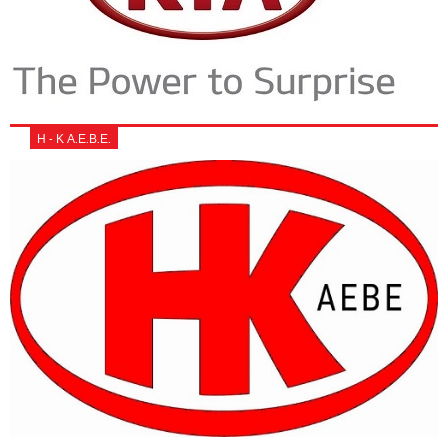
Η - Κ Α.Ε.Β.Ε.