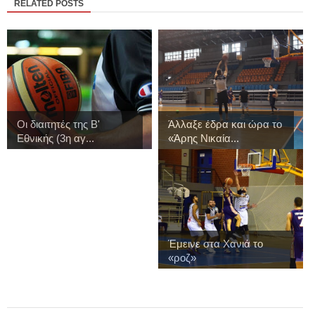
RELATED POSTS
Οι διαιτητές της Β'
Άλλαξε έδρα και ώρα το
Εθνικής (3η αγ...
«Άρης Νικαία...
Έμεινε στα Χανιά το
«ροζ»