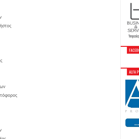
ν
ήστος
FACEB
ης
ALFA 
δων
στόφορος
ν
έας