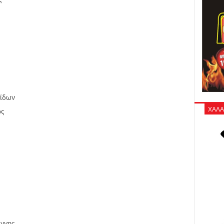
ίδων
ΧΑΛΑ
ος
άννης