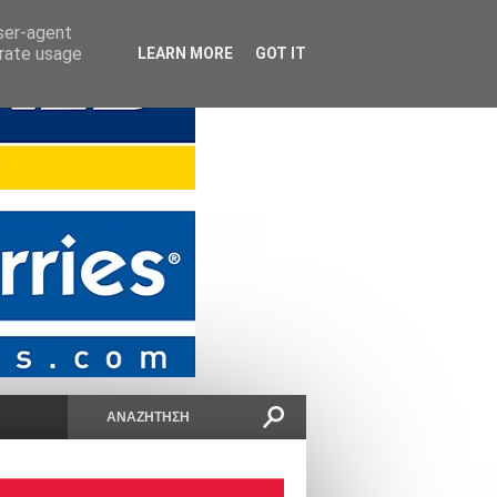
user-agent
erate usage
LEARN MORE
GOT IT