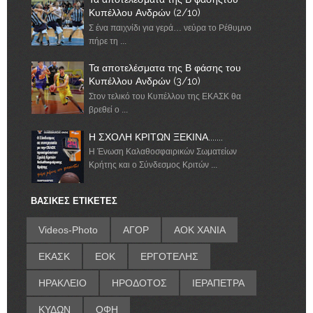
Κυπέλλου Ανδρών (2/10)
Σ ένα παιχνίδι για γερά… νεύρα το Ρέθυμνο
πήρε τη ...
Τα αποτελέσματα της Β φάσης του
Κυπέλλου Ανδρών (3/10)
Στον τελικό του Κυπέλλου της ΕΚΑΣΚ θα
βρεθεί ο ...
Η ΣΧΟΛΗ ΚΡΙΤΩΝ ΞΕΚΙΝΑ.......
Η Ένωση Καλαθοσφαιρικών Σωματείων
Κρήτης και ο Σύνδεσμος Κριτών ...
ΒΑΣΙΚΕΣ ΕΤΙΚΕΤΕΣ
Videos-Photo
ΑΓΟΡ
ΑΟΚ ΧΑΝΙΑ
ΕΚΑΣΚ
ΕΟΚ
ΕΡΓΟΤΕΛΗΣ
ΗΡΑΚΛΕΙΟ
ΗΡΟΔΟΤΟΣ
ΙΕΡΑΠΕΤΡΑ
ΚΥΔΩΝ
ΟΦΗ