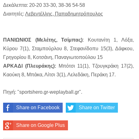
Δεκάλεπτα: 20-20 33-30, 38-36 54-58
Διαιτητές:
Λεβεντέλλης, Παπαδημητρόπουλος
ΠΑΝΙΩΝΙΟΣ (Μελέτης, Τσίμπας)
: Κουτανίτη 1, Λόξα,
Κύρου 7(1), Σταμπούρλου 8, Στεφανίδοπυ 15(3), Δάφκου,
Γρηγορίου 8, Κοτσάνη, Παναγιωτοπούλου 15
ΑΡΚΑΔΙ (Πλευράκης):
Μπότσι 11(1), Τζουγκράκη 17(2),
Καούκη 8, Μπάκα, Λίτσι 3(1), Λελεδάκη, Περάκη 17.
Πηγή: "sportshero.gr-weplayball.gr".
Share on Facebook
Share on Twitter
Share on Google Plus