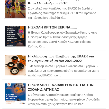
Κυπέλλου Ανδρών (3/10)
Στον τελικό του Κυπέλλου της ΕΚΑΣΚ θα βρεθεί ο
Εργοτέλης, που πήρε τη νίκη με 71-58 του Ηράκλειο
και πέρασα bye . Εκεί θα κλ...
Η ΣΧΟΛΗ ΚΡΙΤΩΝ ΞΕΚΙΝΑ.......
Η Ένωση Καλαθοσφαιρικών Σωματείων Κρήτης και ο
Σύνδεσμος Κριτών Καλαθοσφαίρισης Κρήτης
προκηρύσσουν Σχολή Κριτών Καλαθοσφαίρισης
Κρήτης. Οι ...
Η κλήρωση των Εφήβων της ΕΚΑΣΚ για
την αγωνιστική σεζόν 2021-2022
Με έναν όμιλο στο Εφηβικό Α και δύο στο Εφηβικό Β
αναμένεται να πραγματοποιηθεί το πρωτάθλημα για τα
παιδιά της ΕΚΑΣΚ που ...
ΠΡΟΣΚΛΗΣΗ ΕΝΔΙΑΦΕΡΟΝΤΟΣ ΓΙΑ ΤΗΝ
ΣΧΟΛΗ ΔΙΑΙΤΗΣΙΑΣ
Ο Σύνδεσμος Διαιτητών Καλαθοσφαίρισης Κρήτης
διοργανώνει σχολή διαιτησίας, προκειμένου ν’ αναδείξει
νέους ταλαντούχους διαιτητές που θα ενισ...