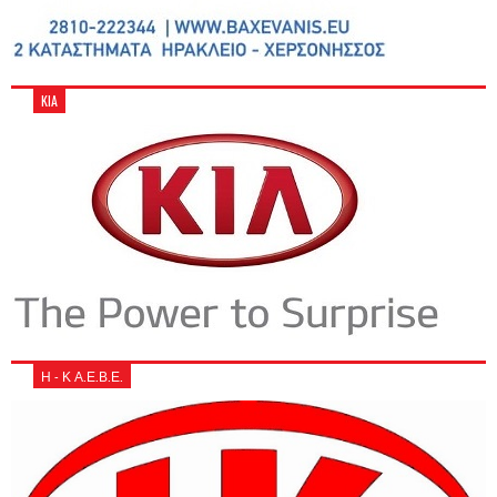
KIA
Η - Κ Α.Ε.Β.Ε.