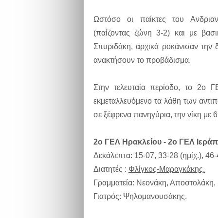
Ωστόσο οι παίκτες του Ανδριαν
(παίζοντας ζώνη 3-2) και με βασ
Σπυριδάκη, αρχικά ροκάνισαν την 
ανακτήσουν το προβάδισμα.
Στην τελευταία περίοδο, το 2ο Γ
εκμεταλλευόμενο τα λάθη των αντιπ
σε ξέφρενα πανηγύρια, την νίκη με 
2ο ΓΕΛ Ηρακλείου - 2ο ΓΕΛ Ιερά
Δεκάλεπτα: 15-07, 33-28 (ημίχ.), 46-
Διατητές :
Φλίγκος-Μαραγκάκης.
Γραμματεία: Νεονάκη, Αποστολάκη,
Γιατρός: Ψηλομανουσάκης.