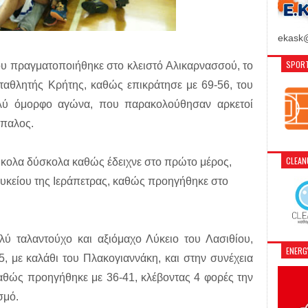
ekask@
SPORT
που πραγματοποιήθηκε στο κλειστό Αλικαρνασσού, το
ταθλητής Κρήτης, καθώς επικράτησε με 69-56, του
ολύ όμορφο αγώνα, που παρακολούθησαν αρκετοί
ίπαλος.
CLEA
εύκολα δύσκολα καθώς έδειχνε στο πρώτο μέρος,
Λυκείου της Ιεράπετρας, καθώς προηγήθηκε στο
λύ ταλαντούχο και αξιόμαχο Λύκειο του Λασιθίου,
ENER
5, με καλάθι του Πλακογιαννάκη, και στην συνέχεια
καθώς προηγήθηκε με 36-41, κλέβοντας 4 φορές την
σμό.