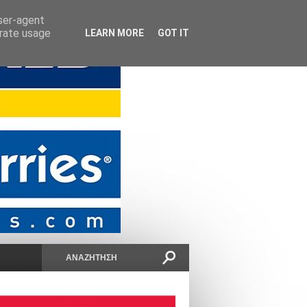
user-agent
erate usage
LEARN MORE
GOT IT