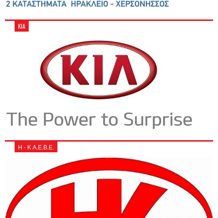
KIA
Η - Κ Α.Ε.Β.Ε.