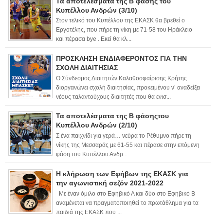
Τα αποτελέσματα της Β φάσης του
Κυπέλλου Ανδρών (3/10)
Στον τελικό του Κυπέλλου της ΕΚΑΣΚ θα βρεθεί ο
Εργοτέλης, που πήρε τη νίκη με 71-58 του Ηράκλειο
και πέρασα bye . Εκεί θα κλ...
ΠΡΟΣΚΛΗΣΗ ΕΝΔΙΑΦΕΡΟΝΤΟΣ ΓΙΑ ΤΗΝ
ΣΧΟΛΗ ΔΙΑΙΤΗΣΙΑΣ
Ο Σύνδεσμος Διαιτητών Καλαθοσφαίρισης Κρήτης
διοργανώνει σχολή διαιτησίας, προκειμένου ν’ αναδείξει
νέους ταλαντούχους διαιτητές που θα ενισ...
Τα αποτελέσματα της Β φάσηςτου
Κυπέλλου Ανδρών (2/10)
Σ ένα παιχνίδι για γερά… νεύρα το Ρέθυμνο πήρε τη
νίκης της Μεσσαράς με 61-55 και πέρασε στην επόμενη
φάση του Κυπέλλου Ανδρ...
Η κλήρωση των Εφήβων της ΕΚΑΣΚ για
την αγωνιστική σεζόν 2021-2022
Με έναν όμιλο στο Εφηβικό Α και δύο στο Εφηβικό Β
αναμένεται να πραγματοποιηθεί το πρωτάθλημα για τα
παιδιά της ΕΚΑΣΚ που ...