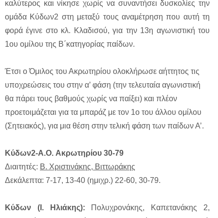
καλύτερος και νίκησε χωρίς να συναντήσει δυσκολίες την
ομάδα Κύδων2 στη μεταξύ τους αναμέτρηση που αυτή τη
φορά έγινε στο κλ. Κλαδισού, για την 13η αγωνιστική του
1ου ομίλου της Β΄κατηγορίας παίδων.
Έτσι ο Όμιλος του Ακρωτηρίου ολοκλήρωσε αήττητος τις
υποχρεώσεις του στην α’ φάση (την τελευταία αγωνιστική
θα πάρει τους βαθμούς χωρίς να παίξει) και πλέον
προετοιμάζεται για τα μπαράζ με τον 1ο του άλλου ομίλου
(Σητειακός), για μια θέση στην τελική φάση των παίδων Α’.
Κύδων2-A.O. Ακρωτηρίου 30-79
Διαιτητές:
Β. Χριστινάκης, Βιττωράκης
Δεκάλεπτα: 7-17, 13-40 (ημιχρ.) 22-60, 30-79.
Κύδων (Ι. Ηλιάκης):
Πολυχρονάκης, Καπετανάκης 2,