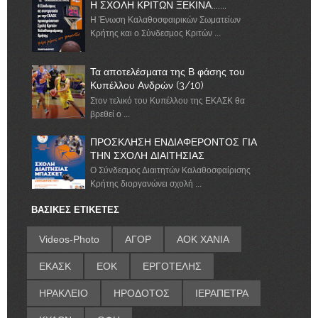
Η ΣΧΟΛΗ ΚΡΙΤΩΝ ΞΕΚΙΝΑ.......
Η Ένωση Καλαθοσφαιρικών Σωματείων
Κρήτης και ο Σύνδεσμος Κριτών ...
Τα αποτελέσματα της Β φάσης του
Κυπέλλου Ανδρών (3/10)
Στον τελικό του Κυπέλλου της ΕΚΑΣΚ θα
βρεθεί ο ...
ΠΡΟΣΚΛΗΣΗ ΕΝΔΙΑΦΕΡΟΝΤΟΣ ΓΙΑ
ΤΗΝ ΣΧΟΛΗ ΔΙΑΙΤΗΣΙΑΣ
Ο Σύνδεσμος Διαιτητών Καλαθοσφαίρισης
Κρήτης διοργανώνει σχολή ...
ΒΑΣΙΚΕΣ ΕΤΙΚΕΤΕΣ
Videos-Photo
ΑΓΟΡ
ΑΟΚ ΧΑΝΙΑ
ΕΚΑΣΚ
ΕΟΚ
ΕΡΓΟΤΕΛΗΣ
ΗΡΑΚΛΕΙΟ
ΗΡΟΔΟΤΟΣ
ΙΕΡΑΠΕΤΡΑ