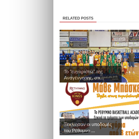
RELATED POSTS
Το "ευχαριστώ" της
Αναγέννησης, στι...
Ξεκίνησαν οι υποδομές
του Ρέθυμνο ...