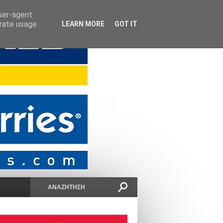
user-agent
erate usage
LEARN MORE
GOT IT