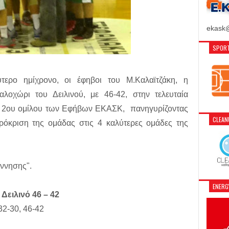
ekask@
SPORT
τερο ημίχρονο, οι έφηβοι του Μ.Καλαϊτζάκη, η
λοχώρι του Δειλινού, με 46-42, στην τελευταία
υ 2ου ομίλου των Εφήβων ΕΚΑΣΚ, πανηγυρίζοντας
CLEA
πρόκριση της ομάδας στις 4 καλύτερες ομάδες της
έννησης".
ENER
Δειλινό 46 – 42
32-30, 46-42