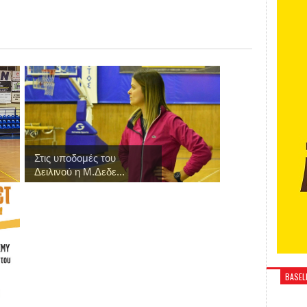
Στις υποδομές του
Δειλινού η Μ.Δεδε...
BASELI