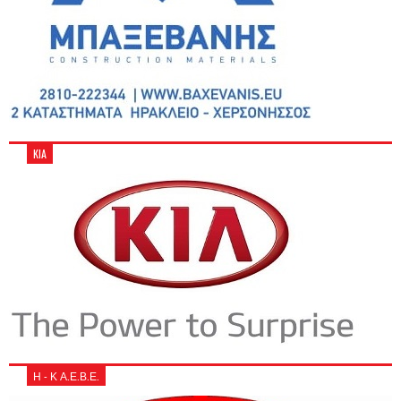
KIA
Η - Κ Α.Ε.Β.Ε.