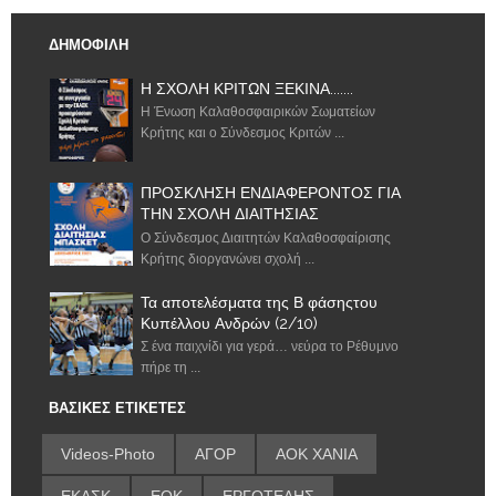
ΔΗΜΟΦΙΛΗ
Η ΣΧΟΛΗ ΚΡΙΤΩΝ ΞΕΚΙΝΑ.......
Η Ένωση Καλαθοσφαιρικών Σωματείων
Κρήτης και ο Σύνδεσμος Κριτών ...
ΠΡΟΣΚΛΗΣΗ ΕΝΔΙΑΦΕΡΟΝΤΟΣ ΓΙΑ
ΤΗΝ ΣΧΟΛΗ ΔΙΑΙΤΗΣΙΑΣ
Ο Σύνδεσμος Διαιτητών Καλαθοσφαίρισης
Κρήτης διοργανώνει σχολή ...
Τα αποτελέσματα της Β φάσηςτου
Κυπέλλου Ανδρών (2/10)
Σ ένα παιχνίδι για γερά… νεύρα το Ρέθυμνο
πήρε τη ...
ΒΑΣΙΚΕΣ ΕΤΙΚΕΤΕΣ
Videos-Photo
ΑΓΟΡ
ΑΟΚ ΧΑΝΙΑ
ΕΚΑΣΚ
ΕΟΚ
ΕΡΓΟΤΕΛΗΣ