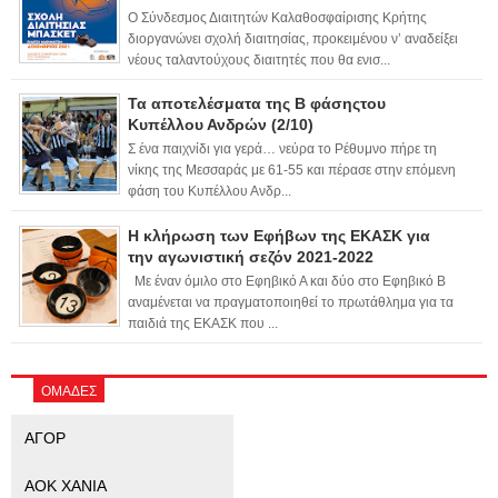
Ο Σύνδεσμος Διαιτητών Καλαθοσφαίρισης Κρήτης
διοργανώνει σχολή διαιτησίας, προκειμένου ν’ αναδείξει
νέους ταλαντούχους διαιτητές που θα ενισ...
Τα αποτελέσματα της Β φάσηςτου
Κυπέλλου Ανδρών (2/10)
Σ ένα παιχνίδι για γερά… νεύρα το Ρέθυμνο πήρε τη
νίκης της Μεσσαράς με 61-55 και πέρασε στην επόμενη
φάση του Κυπέλλου Ανδρ...
Η κλήρωση των Εφήβων της ΕΚΑΣΚ για
την αγωνιστική σεζόν 2021-2022
Με έναν όμιλο στο Εφηβικό Α και δύο στο Εφηβικό Β
αναμένεται να πραγματοποιηθεί το πρωτάθλημα για τα
παιδιά της ΕΚΑΣΚ που ...
ΟΜΑΔΕΣ
ΑΓΟΡ
ΑΟΚ ΧΑΝΙΑ