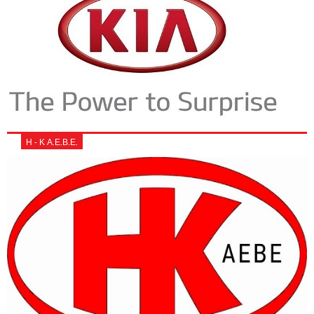
Η - Κ Α.Ε.Β.Ε.