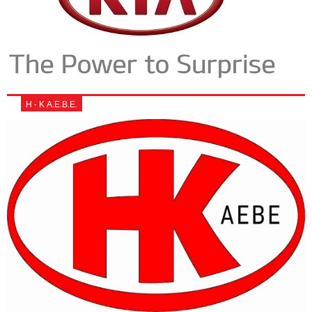
Η - Κ Α.Ε.Β.Ε.