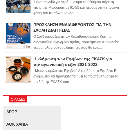
Σ ένα παιχνίδι για γερά… νεύρα το Ρέθυμνο πήρε τη
νίκης της Μεσσαράς με 61-55 και πέρασε στην επόμενη
φάση του Κυπέλλου Ανδρ...
ΠΡΟΣΚΛΗΣΗ ΕΝΔΙΑΦΕΡΟΝΤΟΣ ΓΙΑ ΤΗΝ
ΣΧΟΛΗ ΔΙΑΙΤΗΣΙΑΣ
Ο Σύνδεσμος Διαιτητών Καλαθοσφαίρισης Κρήτης
διοργανώνει σχολή διαιτησίας, προκειμένου ν’ αναδείξει
νέους ταλαντούχους διαιτητές που θα ενισ...
Η κλήρωση των Εφήβων της ΕΚΑΣΚ για
την αγωνιστική σεζόν 2021-2022
Με έναν όμιλο στο Εφηβικό Α και δύο στο Εφηβικό Β
αναμένεται να πραγματοποιηθεί το πρωτάθλημα για τα
παιδιά της ΕΚΑΣΚ που ...
ΟΜΑΔΕΣ
ΑΓΟΡ
ΑΟΚ ΧΑΝΙΑ