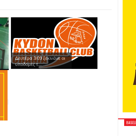
Δευτέρα 3/09 ξεκινάνε οι
υποδομές τ...
BASELI