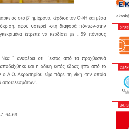
ekask@
ιαρκείας στο β” ημίχρονο, κέρδισε τον ΟΦΗ και μέσα
κριση, αφού υστερεί -στη διαφορά πόντων-στην
SPORT
κεκριμένα έπρεπε να κερδίσει με ...59 πόντους
 Νέα " αναφέρει οτι: "εκτός από τα προχθεσινά
αποδείχθηκε και η άδικη εντός έδρας ήττα από το
CLEA
 ο Α.Ο. Ακρωτηρίου είχε πάρει τη νίκη -την οποία
μό αποτελεσμάτων".
ENER
47, 64-69