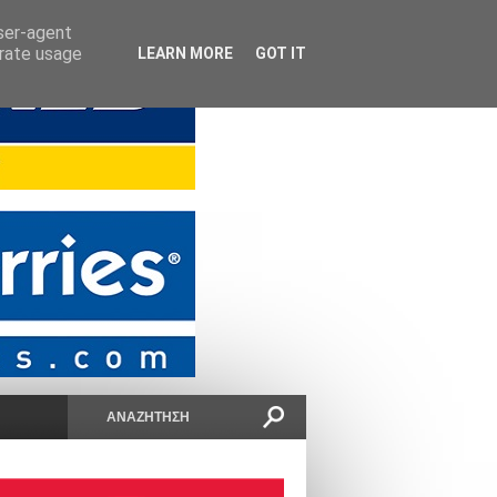
user-agent
erate usage
LEARN MORE
GOT IT