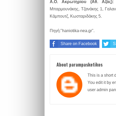
Α.Ο. Ακρωτηρίου (Αθ. Αζάς):
Μπαρμουνάκης, Τζανάκης 1, Γαλανά
Κάμπουτζ, Κωσταριδάκης 5.
Πηγή:"haniotika-nea.gr".
Share on Facebook
S
About parampasketikos
This is a short 
You edit it by en
user admin pan