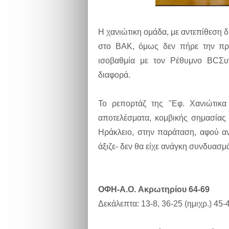
Η χανιώτικη ομάδα, με αντεπίθεση δ
στο ΒΑΚ, όμως δεν πήρε την πρό
ισοβαθμία με τον Ρέθυμνο BCΣυγ
διαφορά.
Το ρεπορτάζ της "Εφ. Χανιώτικα
αποτελέσματα, κομβικής σημασίας 
Ηράκλειο, στην παράταση, αφού αν
άξιζε- δεν θα είχε ανάγκη συνδυασ
ΟΦΗ-A.O. Ακρωτηρίου 64-69
Δεκάλεπτα: 13-8, 36-25 (ημιχρ.) 45-